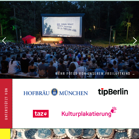
wie kann es anders sein, großen Hits von
ABBA ist "Mamma Mia" ein musikalisches
Feuerwerk, der Herzschmerz in eine Party
verwandelt. Diese Hochzeit rockt!
"Ein unwiderstehliches Feuerwerk aus Liebe,
Lachen und mitreißender Musik. 'Mamma
Mia' ist eine mitreißende Achterbahnfahrt
voller Charme und Lebensfreude." FilmMania
MEHR FOTOS VON UNSEREM FREILUFTKINO →
UNTERSTÜTZT VON