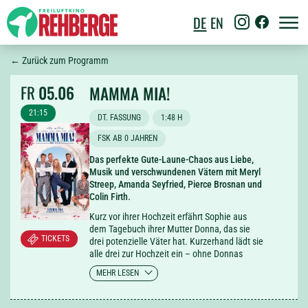
DE
EN
← Zurück zum Programm
FR
05.06
MAMMA MIA!
21:15
DT. FASSUNG
1:48 H
FSK AB 0 JAHREN
Das perfekte Gute-Laune-Chaos aus Liebe,
Musik und verschwundenen Vätern mit Meryl
Streep, Amanda Seyfried, Pierce Brosnan und
Colin Firth.
Kurz vor ihrer Hochzeit erfährt Sophie aus
dem Tagebuch ihrer Mutter Donna, das sie
TICKETS
drei potenzielle Väter hat. Kurzerhand lädt sie
alle drei zur Hochzeit ein – ohne Donnas
Wissen! Eine griechische Insel wird zum
MEHR LESEN
Schauplatz einer turbulenten Suche nach der
Wahrheit, bei der singende und tanzende
Verwirrungen vorprogrammiert sind. Mit den,