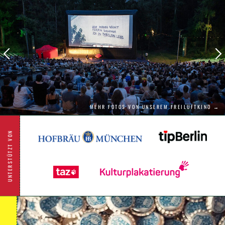
entgegen, na klar, jeder gesellschaftlichen
Konvention, getragen von großartiger Musik
und Tanzszenen, die ganze Generationen
zurück in die Tanzschulen trieb…
MEHR FOTOS VON UNSEREM FREILUFTKINO →
UNTERSTÜTZT VON