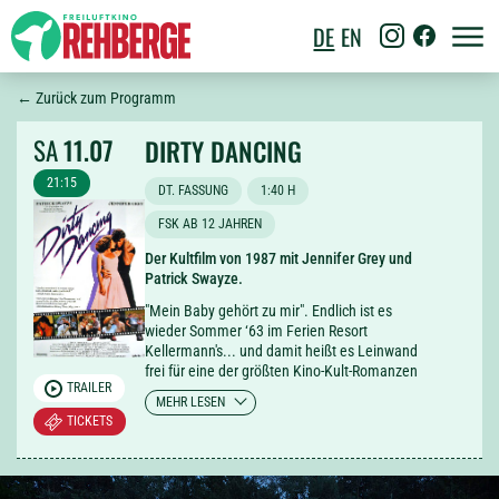
DE
EN
← Zurück zum Programm
SA
11.07
DIRTY DANCING
21:15
DT. FASSUNG
1:40 H
FSK AB 12 JAHREN
Der Kultfilm von 1987 mit Jennifer Grey und
Patrick Swayze.
"Mein Baby gehört zu mir". Endlich ist es
wieder Sommer ‘63 im Ferien Resort
Kellermann's... und damit heißt es Leinwand
frei für eine der größten Kino-Kult-Romanzen
TRAILER
überhaupt. Zeit also die eigene Zitatfestigkeit
MEHR LESEN
zu überprüfen und dabei zu sein wenn die
TICKETS
Tochter aus gutem Hause, Frances "Baby"
Houseman, auf den mittellosen Tanzlehrer
Johnny trifft. Der Beginn einer
leidenschaftlicher Liebesgeschichte