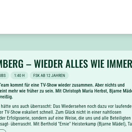
BERG – WIEDER ALLES WIE IMME
UBS
1:40 H
FSK AB 12 JAHREN
 Team kommt für eine TV-Show wieder zusammen. Aber nichts und
int mehr wie früher zu sein. Mit Christoph Maria Herbst, Bjarne Mäd
reißig.
 hätte uns auch überrascht: Das Wiedersehen noch dazu vor laufend
r TV-Show eskaliert schnell. Zum Glück nicht in einer nahtlosen
er Erfolgsserie, sondern auf eine Weise, die uns und alle Beteiligten 
esagt- überrascht. Mit Berthold "Ernie" Heisterkamp (Bjarne Mädel), T
nke (Diana Staehly und Oliver Wnuk), Jennifer Schirrmann (Milena