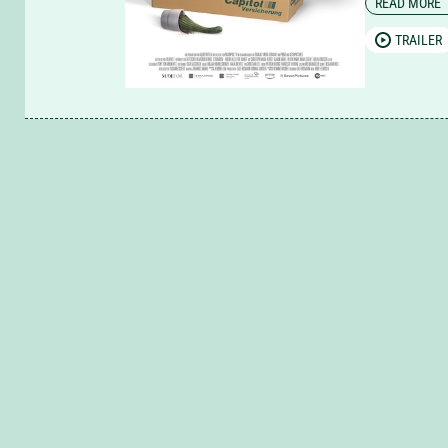
READ MORE
Dreissig) un
TRAILER