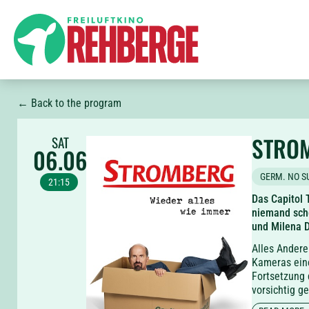
← Back to the program
STROM
SAT
06.06
GERM. NO S
21:15
Das Capitol
niemand sche
und Milena D
Alles Andere
Kameras eine
Fortsetzung d
vorsichtig g
und Ulf Stei