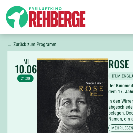
← Zurück zum Programm
ROSE
MI
10.06
DT.M.ENGL.
21:30
Der Kinomeil
dem 17. Jahr
In den Wirre
abgeschieden
belegen. Doc
Namen, ein a
wird er eing
MEHR LESE
entschieden,