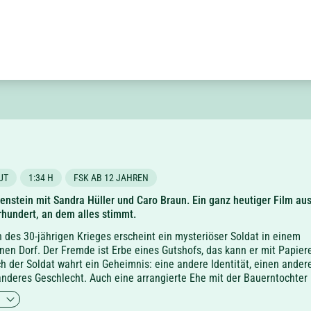
UT
1:34 H
FSK AB 12 JAHREN
enstein mit Sandra Hüller und Caro Braun. Ein ganz heutiger Film au
hundert, an dem alles stimmt.
n des 30-jährigen Krieges erscheint ein mysteriöser Soldat in einem
en Dorf. Der Fremde ist Erbe eines Gutshofs, das kann er mit Papier
h der Soldat wahrt ein Geheimnis: eine andere Identität, einen ander
nderes Geschlecht. Auch eine arrangierte Ehe mit der Bauerntochter
ehen. Denn wer so weit gekommen ist, hält bald alles für möglich. Er i
N
 hier sein Glück zu machen.