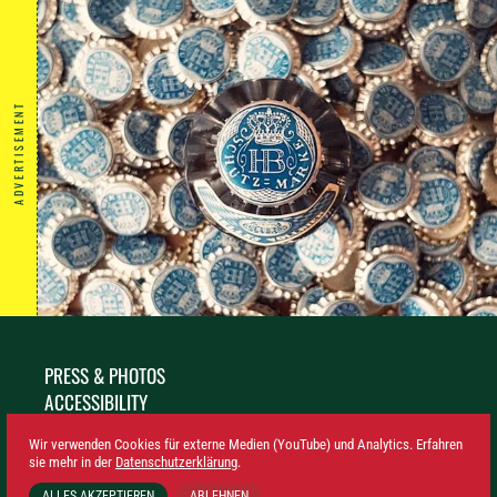
ADVERTISEMENT
PRESS & PHOTOS
ACCESSIBILITY
SUSTAINABILITY
Wir verwenden Cookies für externe Medien (YouTube) und Analytics. Erfahren
LEGAL NOTICE
sie mehr in der
Datenschutzerklärung
.
PRIVACY
ALLES AKZEPTIEREN
ABLEHNEN