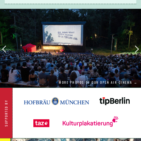
Paradies scheint perfekt, bis ein Kurzschluss
der neuen Waschmaschine die beiden ins
Jahr 2025 katapultiert. Plötzlich sind die
Rollen neu verteilt.
Mit rotzfrechem Humor, präzisem Sarkasmus
und herrlicher Situationskomik nimmt der Film
die Heilsversprechen unserer Gegenwart aufs
Korn und erzählt von der wunderbaren
Relativität der Geschichte.
MORE PHOTOS OF OUR OPEN AIR CINEMA →
SUPPORTED BY