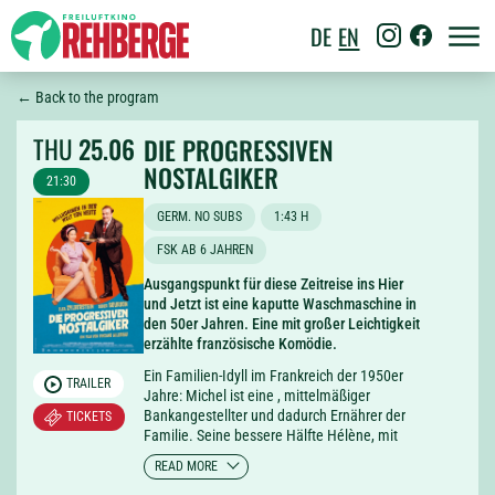
DE
EN
← Back to the program
THU
25.06
DIE PROGRESSIVEN
NOSTALGIKER
21:30
GERM. NO SUBS
1:43 H
FSK AB 6 JAHREN
Ausgangspunkt für diese Zeitreise ins Hier
und Jetzt ist eine kaputte Waschmaschine in
den 50er Jahren. Eine mit großer Leichtigkeit
erzählte französische Komödie.
Ein Familien-Idyll im Frankreich der 1950er
TRAILER
Jahre: Michel ist eine , mittelmäßiger
Bankangestellter und dadurch Ernährer der
TICKETS
Familie. Seine bessere Hälfte Hélène, mit
Dauerwelle, aber aufsässig, kümmert sich um
READ MORE
Haushalt und Kinder. Das patriarchale