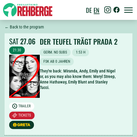
DE
EN
← Back to the program
SAT
27.06
DER TEUFEL TRÄGT PRADA 2
21:30
GERM. NO SUBS
1:53 H
FSK AB 0 JAHREN
They're back: Miranda, Andy, Emily and Nigel
or, as you may also know them: Meryl Streep,
Anne Hathaway, Emily Blunt and Stanley
Tucci.
TRAILER
TICKETS