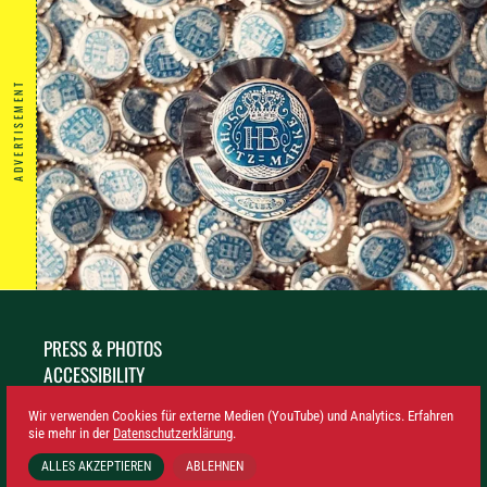
ADVERTISEMENT
PRESS & PHOTOS
ACCESSIBILITY
SUSTAINABILITY
Wir verwenden Cookies für externe Medien (YouTube) und Analytics. Erfahren
LEGAL NOTICE
sie mehr in der
Datenschutzerklärung
.
PRIVACY
ALLES AKZEPTIEREN
ABLEHNEN