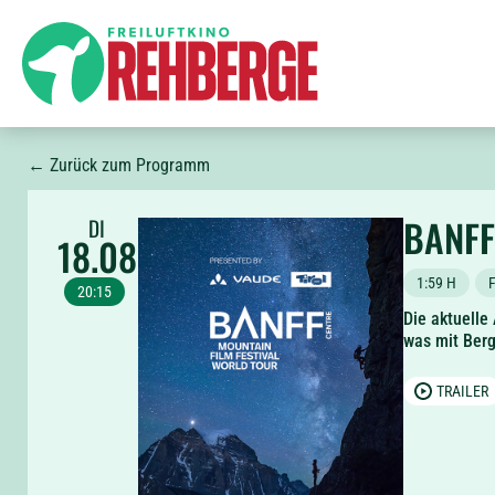
← Zurück zum Programm
BANFF
DI
18.08
1:59 H
20:15
Die aktuelle
was mit Berg
TRAILER