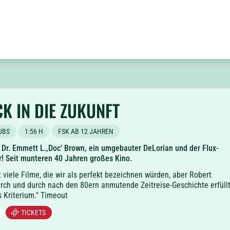
K IN DIE ZUKUNFT
UBS
1:56 H
FSK AB 12 JAHREN
 Dr. Emmett L.,Doc‘ Brown, ein umgebauter DeLorian und der Flux-
! Seit munteren 40 Jahren großes Kino.
t viele Filme, die wir als perfekt bezeichnen würden, aber Robert
rch und durch nach den 80ern anmutende Zeitreise-Geschichte erfüll
 Kriterium." Timeout
TICKETS