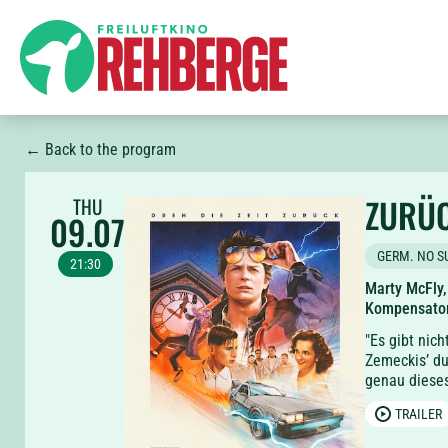
← Back to the program
ZURÜC
THU
09.07
GERM. NO S
21:30
Marty McFly,
Kompensator
"Es gibt nich
Zemeckis’ du
genau dieses
TRAILER