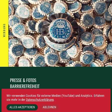
WERBUNG
PRESSE & FOTOS
BARRIEREFREIHEIT
NACHHALTIGKEIT
Wir verwenden Cookies für externe Medien (YouTube) und Analytics. Erfahren
IMPRESSUM
sie mehr in der
Datenschutzerklärung
.
DATENSCHUTZ
ALLES AKZEPTIEREN
ABLEHNEN