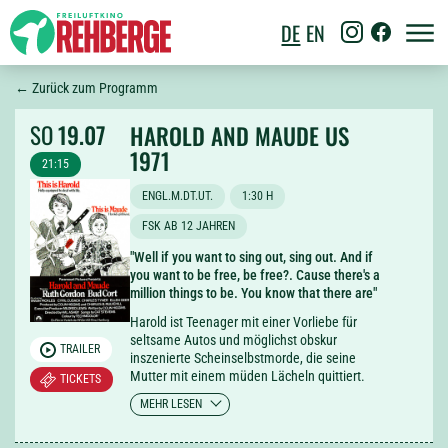
DE
EN
← Zurück zum Programm
SO
19.07
HAROLD AND MAUDE US
1971
21:15
ENGL.M.DT.UT.
1:30 H
FSK AB 12 JAHREN
"Well if you want to sing out, sing out. And if
you want to be free, be free?. Cause there's a
million things to be. You know that there are"
Harold ist Teenager mit einer Vorliebe für
seltsame Autos und möglichst obskur
TRAILER
inszenierte Scheinselbstmorde, die seine
Mutter mit einem müden Lächeln quittiert.
TICKETS
Auf einer Beerdigung (wo sonst?) tritt die über
MEHR LESEN
80-jährige exzentrische Maude in sein Leben.
Eins der schönsten und ungewöhnlichsten