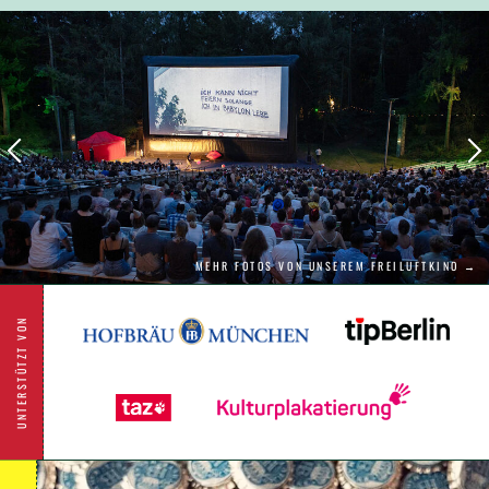
Filmpaare ever in einem komischen wie
bewegenden Kino-Klassiker. Hal Ashbys Film
spiegelt die verträumt lebendige Energie der
Flower-Power Generation. Mit der legendären
Musik von Cat Stevens.
MEHR FOTOS VON UNSEREM FREILUFTKINO →
UNTERSTÜTZT VON