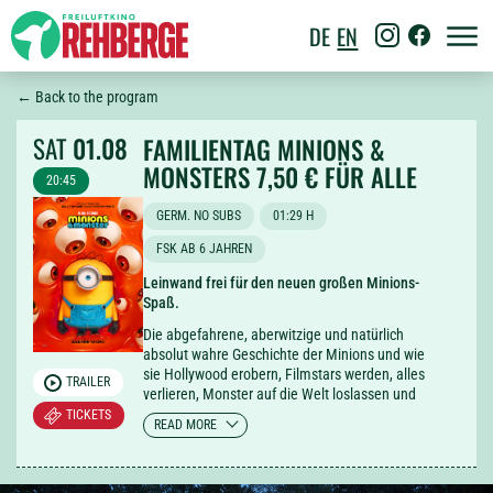
DE
EN
← Back to the program
SAT
01.08
FAMILIENTAG MINIONS &
MONSTERS 7,50 € FÜR ALLE
20:45
GERM. NO SUBS
01:29 H
FSK AB 6 JAHREN
Leinwand frei für den neuen großen Minions-
Spaß.
Die abgefahrene, aberwitzige und natürlich
absolut wahre Geschichte der Minions und wie
sie Hollywood erobern, Filmstars werden, alles
TRAILER
verlieren, Monster auf die Welt loslassen und
sich dann heldenhaft daranmachen, den
TICKETS
READ MORE
Planeten vor genau dem Chaos zu retten, das
sie selbst angerichtet haben.