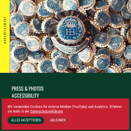
ADVERTISEMENT
PRESS & PHOTOS
ACCESSIBILITY
SUSTAINABILITY
Wir verwenden Cookies für externe Medien (YouTube) und Analytics. Erfahren
LEGAL NOTICE
sie mehr in der
Datenschutzerklärung
.
PRIVACY
ALLES AKZEPTIEREN
ABLEHNEN