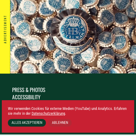
ADVERTISEMENT
PRESS & PHOTOS
ACCESSIBILITY
SUSTAINABILITY
Wir verwenden Cookies für externe Medien (YouTube) und Analytics. Erfahren
LEGAL NOTICE
sie mehr in der
Datenschutzerklärung
.
PRIVACY
ALLES AKZEPTIEREN
ABLEHNEN